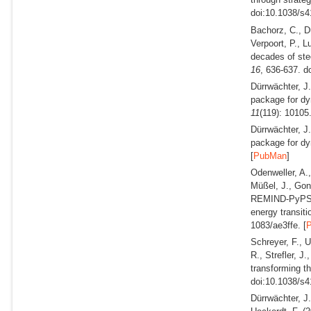
doi:10.1038/s4
Bachorz, C., Dü
Verpoort, P., L
decades of stee
16
, 636-637. d
Dürrwächter, J
package for dy
11
(119): 10105
Dürrwächter, J
package for dy
[
PubMan
]
Odenweller, A.,
Müßel, J., Gon
REMIND-PyPSA-E
energy transit
1083/ae3ffe. [
Schreyer, F., U
R., Strefler, J
transforming t
doi:10.1038/s4
Dürrwächter, J