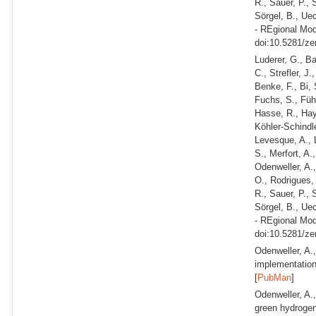
R., Sauer, P., 
Sörgel, B., Ue
- REgional Mod
doi:10.5281/ze
Luderer, G., B
C., Strefler, J
Benke, F., Bi, 
Fuchs, S., Führ
Hasse, R., Haye
Köhler-Schindle
Levesque, A., 
S., Merfort, A.
Odenweller, A.,
O., Rodrigues,
R., Sauer, P., 
Sörgel, B., Ue
- REgional Mod
doi:10.5281/ze
Odenweller, A.
implementation
[
PubMan
]
Odenweller, A.
green hydrogen 