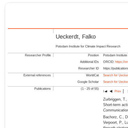
Ueckerdt, Falko
Potsdam Institute for Climate Impact Research
Researcher Profile
Position
Potsdam Institute
Additional IDs
ORCID:
https://
Researcher ID
https://publicati
External references
WorldCat
Search for Uecker
Google Scholar
Search for Uecker
Publications
(1 - 25 of 55)
Prev
Zurbriggen, T.,
Short-term acti
Communicatio
Bachorz, C., Dü
Verpoort, P., L
through strate