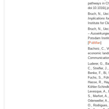
pathways in Chi
doi:10.1016/j.j
Bruch, N., Uec
Implications f
Institute for 
Bruch, N., Uec
– Auswirkunge
Potsdam Instit
[
PubMan
]
Bachorz, C., V
economic lands
Communicatio
Luderer, G., B
C., Strefler, J
Benke, F., Bi, 
Fuchs, S., Führ
Hasse, R., Haye
Köhler-Schindle
Levesque, A., 
S., Merfort, A.
Odenweller, A.,
O., Rodrigues,