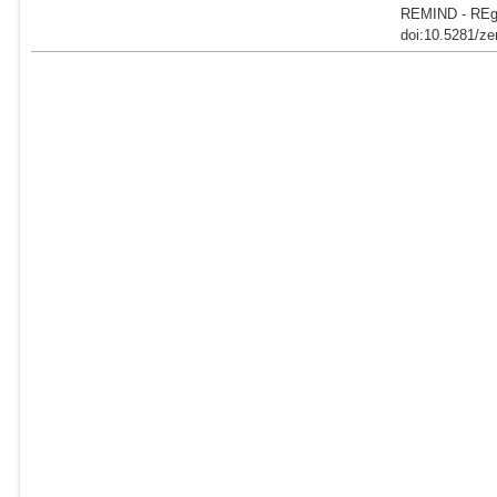
REMIND - REgi
doi:10.5281/ze