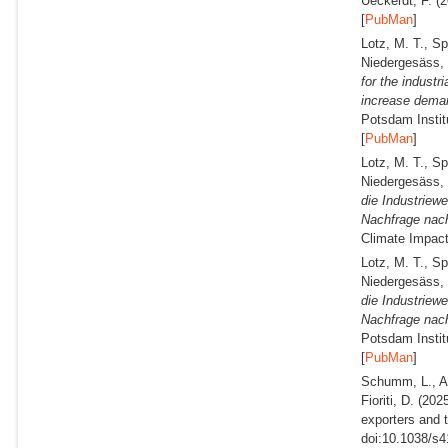
Ueckerdt, F.
(2
[
PubMan
]
Lotz, M. T., S
Niedergesäss, 
for the industr
increase deman
Potsdam Instit
[
PubMan
]
Lotz, M. T., S
Niedergesäss, 
die Industriew
Nachfrage nach
Climate Impact
Lotz, M. T., S
Niedergesäss, 
die Industriew
Nachfrage nach
Potsdam Instit
[
PubMan
]
Schumm, L., Ab
Fioriti, D.
(2025
exporters and t
doi:10.1038/s4