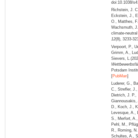
doi:10.1038/s4
Richstein, J. C
Eckstein, J., 
O., Matthes, F.
Wachsmuth, J.
climate-neutra
12
(8), 3233-32
Verpoort, P., Ue
Grimm, A., Lud
Sievers, L.
(202
Wettbewerbsfäh
Potsdam Instit
[
PubMan
]
Luderer, G., B
C., Strefler, J
Dietrich, J. P.
Giannousakis, A
D., Koch, J., K
Levesque, A., 
S., Merfort, A.
Pehl, M., Pflüg
R., Roming, N.,
Schultes, A., 