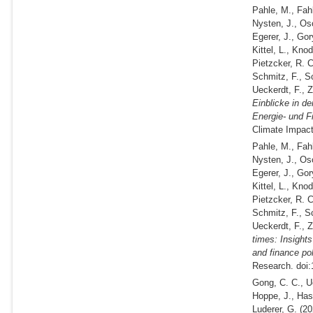
Pahle, M., Fah
Nysten, J., Oso
Egerer, J., Go
Kittel, L., Kno
Pietzcker, R. C
Schmitz, F., S
Ueckerdt, F., 
Einblicke in d
Energie- und 
Climate Impact
Pahle, M., Fah
Nysten, J., Oso
Egerer, J., Go
Kittel, L., Kno
Pietzcker, R. C
Schmitz, F., S
Ueckerdt, F., 
times: Insights
and finance pol
Research. doi:
Gong, C. C., Ue
Hoppe, J., Has
Luderer, G.
(20