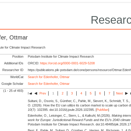
Researc
er, Ottmar
tute for Climate Impact Research
Position
Potsdam Institute for Climate Impact Research
Additional IDs
ORCID:
https://orcid.org/0000-0001-6029-5208
Researcher ID
https://publications.pik-potsdam.de/cone/persons/resource/Ottmar.Eden
WorldCat
Search for Edenhofer, Ottmar
Google Scholar
Search for Edenhofer, Ottmar
(1 - 25 of 493)
Prev
1
2
3
4
5
6
7
Next
Sultani, D., Osorio, S., Günther, C., Pahle, M., Sievert, K., Schmidt, T. S.,
O.
(2026).
How the EU can utilize its carbon market to scale up carbon d
10
(7): 102395. doi:10.1016/j.joule.2026.102395. [
PubMan
]
Edenhofer, O., Leisinger, C., Stern, L., & Kalkuhl, M.
(2026).
Making intern
work for Europe: Jurisdictional Reward Funds and the EU’s 2040 climate 
Potsdam Institute for Climate Impact Research. doi:10.48485/pik.2026.17.
Best, F., Pahle, M., Sultani, D., Günther, C., Herten, M., Richstein, J., & 