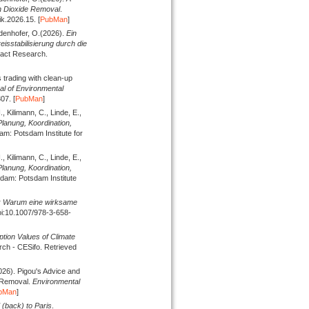
n Dioxide Removal
.
k.2026.15. [
PubMan
]
Edenhofer, O.
(2026).
Ein
isstabilisierung durch die
pact Research.
trading with clean-up
al of Environmental
07. [
PubMan
]
., Kilimann, C., Linde, E.,
lanung, Koordination,
am: Potsdam Institute for
., Kilimann, C., Linde, E.,
lanung, Koordination,
sdam: Potsdam Institute
s: Warum eine wirksame
oi:10.1007/978-3-658-
ption Values of Climate
ch - CESifo. Retrieved
026).
Pigou's Advice and
 Removal.
Environmental
bMan
]
 (back) to Paris
.