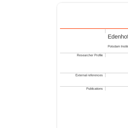
Edenhof
Potsdam Insti
Researcher Profile
External references
Publications