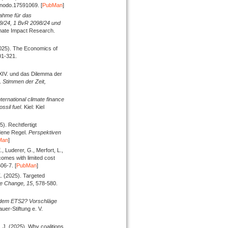
enodo.17591069. [
PubMan
]
nahme für das
9/24, 1 BvR 2098/24 und
imate Impact Research.
025).
The Economics of
01-321.
XIV. und das Dilemma der
.
Stimmen der Zeit,
ternational climate finance
ssil fuel
. Kiel: Kiel
5).
Rechtfertigt
dene Regel.
Perspektiven
Man
]
., Luderer, G., Merfort, L.,
omes with limited cost
06-7. [
PubMan
]
K.
(2025).
Targeted
te Change,
15
, 578-580.
t dem ETS2? Vorschläge
uer-Stiftung e. V.
, J.
(2025).
Why coalitions