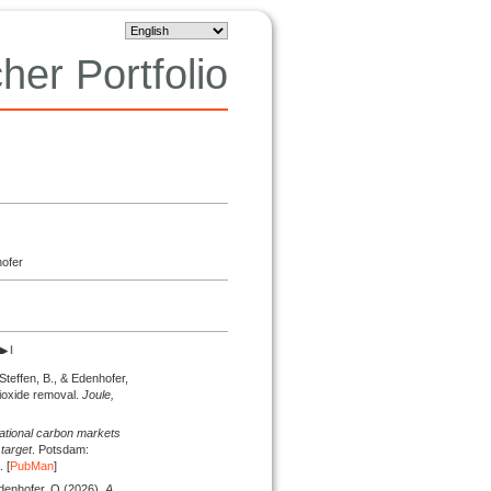
her Portfolio
hofer
 Steffen, B., & Edenhofer,
ioxide removal.
Joule,
ational carbon markets
target
. Potsdam:
 [
PubMan
]
Edenhofer, O.
(2026).
A