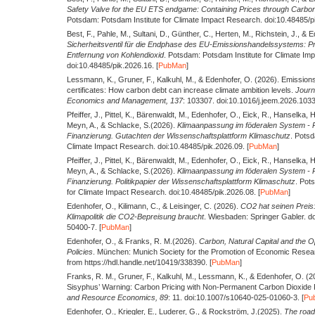
Safety Valve for the EU ETS endgame: Containing Prices through Carbo
Potsdam: Potsdam Institute for Climate Impact Research. doi:10.48485/pi
Best, F., Pahle, M., Sultani, D., Günther, C., Herten, M., Richstein, J., & 
Sicherheitsventil für die Endphase des EU-Emissionshandelssystems: Pre
Entfernung von Kohlendioxid
. Potsdam: Potsdam Institute for Climate Im
doi:10.48485/pik.2026.16. [
PubMan
]
Lessmann, K., Gruner, F., Kalkuhl, M., & Edenhofer, O.
(2026).
Emissions 
certificates: How carbon debt can increase climate ambition levels.
Journ
Economics and Management,
137
: 103307. doi:10.1016/j.jeem.2026.1033
Pfeiffer, J., Pittel, K., Bärenwaldt, M., Edenhofer, O., Eick, R., Hanselka, H
Meyn, A., & Schlacke, S.
(2026).
Klimaanpassung im föderalen System - P
Finanzierung. Gutachten der Wissenschaftsplattform Klimaschutz
. Potsd
Climate Impact Research. doi:10.48485/pik.2026.09. [
PubMan
]
Pfeiffer, J., Pittel, K., Bärenwaldt, M., Edenhofer, O., Eick, R., Hanselka, H
Meyn, A., & Schlacke, S.
(2026).
Klimaanpassung im föderalen System - P
Finanzierung. Politikpapier der Wissenschaftsplattform Klimaschutz
. Pot
for Climate Impact Research. doi:10.48485/pik.2026.08. [
PubMan
]
Edenhofer, O., Kilimann, C., & Leisinger, C.
(2026).
CO2 hat seinen Prei
Klimapolitik die CO2-Bepreisung braucht
. Wiesbaden: Springer Gabler. d
50400-7. [
PubMan
]
Edenhofer, O., & Franks, R. M.
(2026).
Carbon, Natural Capital and the O
Policies
. München: Munich Society for the Promotion of Economic Resear
from https://hdl.handle.net/10419/338390. [
PubMan
]
Franks, R. M., Gruner, F., Kalkuhl, M., Lessmann, K., & Edenhofer, O.
(2
Sisyphus’ Warning: Carbon Pricing with Non-Permanent Carbon Dioxide
and Resource Economics,
89
: 11. doi:10.1007/s10640-025-01060-3. [
Pu
Edenhofer, O., Kriegler, E., Luderer, G., & Rockström, J.
(2025).
The road