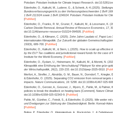
Potsdam: Potsdam Institute for Climate Impact Research. doi:10.5281/z
Edenhofer, O., Kalkuhl, M., Luderer, G., & Schenk, A.-K.
(2025).
Stellung
Bundesverfassungsgericht zu den Verfassungsbeschwerden 1 BvR 169
1 BvR 2113/24 sowie 1 BvR 2240/24
. Potsdam: Potsdam Institute for Cl
[
PubMan
]
Edenhofer, O., Franks, R. M., Gruner, F., Kalkuhl, M., & Lessmann, K.
(2
Carbon Dioxide Removal.
Annual Review of Resource Economics,
17
, 3
doi:10.1146/annurev-resource-010224-094505. [
PubMan
]
Edenhofer, O., & Kilimann, C.
(2025).
Zehn Jahre Laudato si', Papst Leo 
internationalen Klimapolitik: Zur Zukunft der globalen Gemeinschaftsgüter
150
(9), 689-700. [
PubMan
]
Edenhofer, O., Kalkuhl, M., & Stern, L.
(2025).
How to scale up effective in
by the EU? Tax coalitions and jurisdictional reward funds for the case of fo
Institute for the World Economy. [
PubMan
]
Edenhofer, O., Eydam, U., Heinemann, M., Kalkuhl, M., & Moretti, N.
(202
Klimapolitik eine Erhöhung der Verschuldung? Plädoyer für eine grün-gol
der Wirtschaftspolitik,
26
(2), 220-233. doi:10.1515/pwp-2025-0010. [
Pub
Merfort, A., Strefler, J., Abrahão, G. M., Bauer, N., Dorndorf, T., Kriegler, E
& Edenhofer, O.
(2025).
Separating CO2 emission from removal targets c
impacts.
Nature Communications,
16
: 5298. doi:10.1038/s41467-025-606
Edenhofer, O., Gerster, A., Gessner, J., Myers, E., Pahle, M., & Palmer, 
policies to break the deadlock on heating bans [Comment].
Nature Clima
doi:10.1038/s41558-025-02343-9. [
PubMan
]
Pahle, M., Günther, C., Feindt, S., & Edenhofer, O.
(2025).
Wie weiter mi
und Erwägungen zur Stärkung der Glaubwürdigkeit
. Berlin: Konrad-Adena
[
PubMan
]
Bolton, P., Edenhofer, O., Kleinnijenhuis, A., Rockström, J., & Zettelmeyer