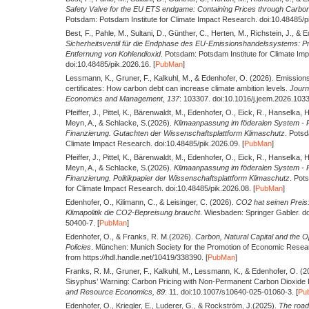
Safety Valve for the EU ETS endgame: Containing Prices through Carbo
Potsdam: Potsdam Institute for Climate Impact Research. doi:10.48485/pi
Best, F., Pahle, M., Sultani, D., Günther, C., Herten, M., Richstein, J., & 
Sicherheitsventil für die Endphase des EU-Emissionshandelssystems: Pre
Entfernung von Kohlendioxid
. Potsdam: Potsdam Institute for Climate Im
doi:10.48485/pik.2026.16. [
PubMan
]
Lessmann, K., Gruner, F., Kalkuhl, M., & Edenhofer, O.
(2026).
Emissions 
certificates: How carbon debt can increase climate ambition levels.
Journ
Economics and Management,
137
: 103307. doi:10.1016/j.jeem.2026.1033
Pfeiffer, J., Pittel, K., Bärenwaldt, M., Edenhofer, O., Eick, R., Hanselka, H
Meyn, A., & Schlacke, S.
(2026).
Klimaanpassung im föderalen System - P
Finanzierung. Gutachten der Wissenschaftsplattform Klimaschutz
. Potsd
Climate Impact Research. doi:10.48485/pik.2026.09. [
PubMan
]
Pfeiffer, J., Pittel, K., Bärenwaldt, M., Edenhofer, O., Eick, R., Hanselka, H
Meyn, A., & Schlacke, S.
(2026).
Klimaanpassung im föderalen System - P
Finanzierung. Politikpapier der Wissenschaftsplattform Klimaschutz
. Pot
for Climate Impact Research. doi:10.48485/pik.2026.08. [
PubMan
]
Edenhofer, O., Kilimann, C., & Leisinger, C.
(2026).
CO2 hat seinen Prei
Klimapolitik die CO2-Bepreisung braucht
. Wiesbaden: Springer Gabler. d
50400-7. [
PubMan
]
Edenhofer, O., & Franks, R. M.
(2026).
Carbon, Natural Capital and the O
Policies
. München: Munich Society for the Promotion of Economic Resear
from https://hdl.handle.net/10419/338390. [
PubMan
]
Franks, R. M., Gruner, F., Kalkuhl, M., Lessmann, K., & Edenhofer, O.
(2
Sisyphus’ Warning: Carbon Pricing with Non-Permanent Carbon Dioxide
and Resource Economics,
89
: 11. doi:10.1007/s10640-025-01060-3. [
Pu
Edenhofer, O., Kriegler, E., Luderer, G., & Rockström, J.
(2025).
The road