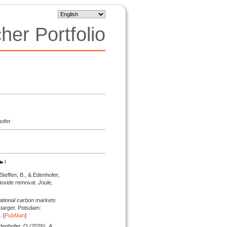
her Portfolio
hofer
 Steffen, B., & Edenhofer,
ioxide removal.
Joule,
ational carbon markets
target
. Potsdam:
 [
PubMan
]
Edenhofer, O.
(2026).
A