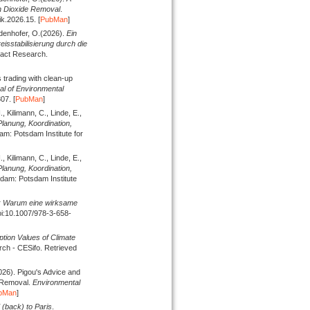
n Dioxide Removal
.
k.2026.15. [
PubMan
]
Edenhofer, O.
(2026).
Ein
isstabilisierung durch die
pact Research.
trading with clean-up
al of Environmental
07. [
PubMan
]
., Kilimann, C., Linde, E.,
lanung, Koordination,
am: Potsdam Institute for
., Kilimann, C., Linde, E.,
lanung, Koordination,
sdam: Potsdam Institute
s: Warum eine wirksame
oi:10.1007/978-3-658-
ption Values of Climate
ch - CESifo. Retrieved
026).
Pigou's Advice and
 Removal.
Environmental
bMan
]
 (back) to Paris
.