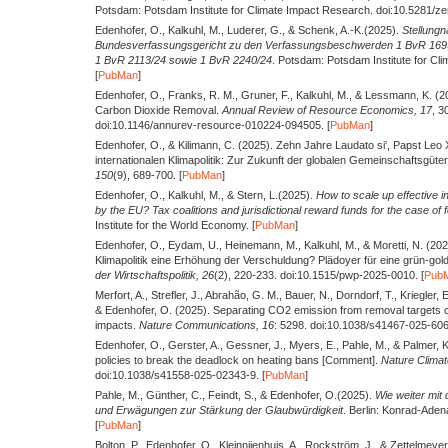
Potsdam: Potsdam Institute for Climate Impact Research. doi:10.5281/z
Edenhofer, O., Kalkuhl, M., Luderer, G., & Schenk, A.-K.
(2025).
Stellung
Bundesverfassungsgericht zu den Verfassungsbeschwerden 1 BvR 169
1 BvR 2113/24 sowie 1 BvR 2240/24
. Potsdam: Potsdam Institute for Cl
[
PubMan
]
Edenhofer, O., Franks, R. M., Gruner, F., Kalkuhl, M., & Lessmann, K.
(2
Carbon Dioxide Removal.
Annual Review of Resource Economics,
17
, 3
doi:10.1146/annurev-resource-010224-094505. [
PubMan
]
Edenhofer, O., & Kilimann, C.
(2025).
Zehn Jahre Laudato si', Papst Leo 
internationalen Klimapolitik: Zur Zukunft der globalen Gemeinschaftsgüter
150
(9), 689-700. [
PubMan
]
Edenhofer, O., Kalkuhl, M., & Stern, L.
(2025).
How to scale up effective in
by the EU? Tax coalitions and jurisdictional reward funds for the case of fo
Institute for the World Economy. [
PubMan
]
Edenhofer, O., Eydam, U., Heinemann, M., Kalkuhl, M., & Moretti, N.
(202
Klimapolitik eine Erhöhung der Verschuldung? Plädoyer für eine grün-gol
der Wirtschaftspolitik,
26
(2), 220-233. doi:10.1515/pwp-2025-0010. [
Pub
Merfort, A., Strefler, J., Abrahão, G. M., Bauer, N., Dorndorf, T., Kriegler, E
& Edenhofer, O.
(2025).
Separating CO2 emission from removal targets c
impacts.
Nature Communications,
16
: 5298. doi:10.1038/s41467-025-606
Edenhofer, O., Gerster, A., Gessner, J., Myers, E., Pahle, M., & Palmer, 
policies to break the deadlock on heating bans [Comment].
Nature Clima
doi:10.1038/s41558-025-02343-9. [
PubMan
]
Pahle, M., Günther, C., Feindt, S., & Edenhofer, O.
(2025).
Wie weiter mi
und Erwägungen zur Stärkung der Glaubwürdigkeit
. Berlin: Konrad-Adena
[
PubMan
]
Bolton, P., Edenhofer, O., Kleinnijenhuis, A., Rockström, J., & Zettelmeyer