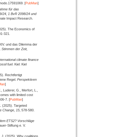
enodo.17591069. [
PubMan
]
nahme für das
9/24, 1 BvR 2098/24 und
imate Impact Research.
025).
The Economics of
01-321.
XIV. und das Dilemma der
.
Stimmen der Zeit,
ternational climate finance
ssil fuel
. Kiel: Kiel
5).
Rechtfertigt
dene Regel.
Perspektiven
Man
]
., Luderer, G., Merfort, L.,
omes with limited cost
06-7. [
PubMan
]
K.
(2025).
Targeted
te Change,
15
, 578-580.
t dem ETS2? Vorschläge
uer-Stiftung e. V.
, J.
(2025).
Why coalitions