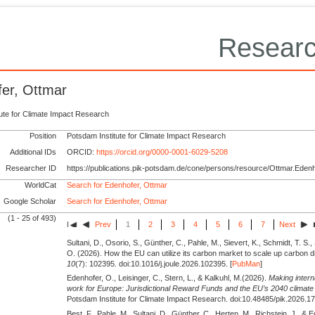
Researc
er, Ottmar
tute for Climate Impact Research
Position
Potsdam Institute for Climate Impact Research
Additional IDs
ORCID:
https://orcid.org/0000-0001-6029-5208
Researcher ID
https://publications.pik-potsdam.de/cone/persons/resource/Ottmar.Eden
WorldCat
Search for Edenhofer, Ottmar
Google Scholar
Search for Edenhofer, Ottmar
(1 - 25 of 493)
Prev
1
2
3
4
5
6
7
Next
Sultani, D., Osorio, S., Günther, C., Pahle, M., Sievert, K., Schmidt, T. S.,
O.
(2026).
How the EU can utilize its carbon market to scale up carbon d
10
(7): 102395. doi:10.1016/j.joule.2026.102395. [
PubMan
]
Edenhofer, O., Leisinger, C., Stern, L., & Kalkuhl, M.
(2026).
Making intern
work for Europe: Jurisdictional Reward Funds and the EU’s 2040 climate 
Potsdam Institute for Climate Impact Research. doi:10.48485/pik.2026.17.
Best, F., Pahle, M., Sultani, D., Günther, C., Herten, M., Richstein, J., & 