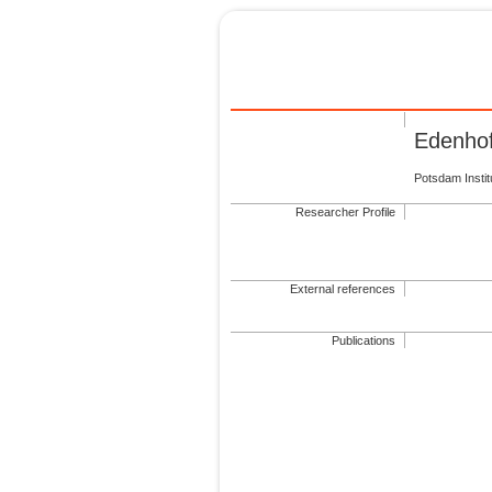
Edenhof
Potsdam Insti
Researcher Profile
External references
Publications