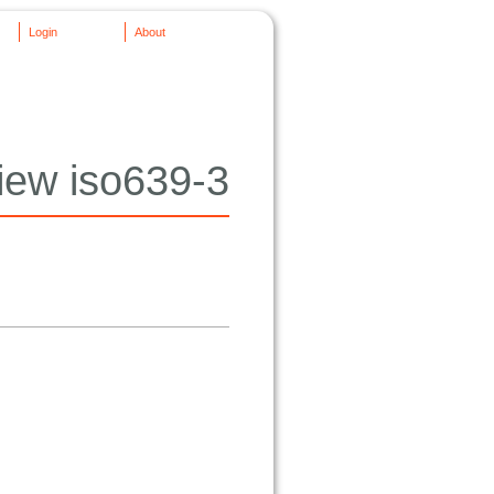
Login
About
iew iso639-3