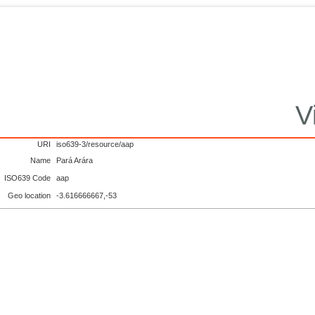
V
URI
iso639-3/resource/aap
Name
Pará Arára
ISO639 Code
aap
Geo location
-3.616666667,-53