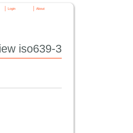
Login
About
iew iso639-3