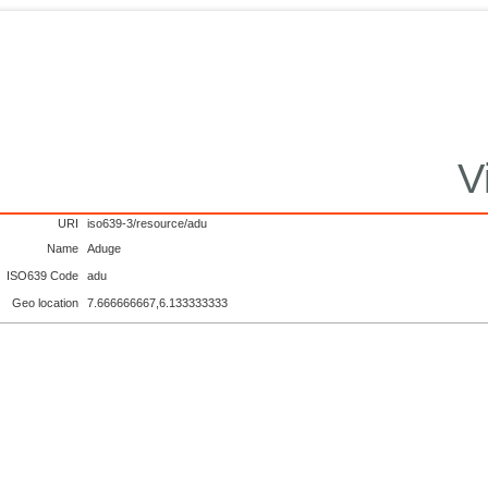
V
URI
iso639-3/resource/adu
Name
Aduge
ISO639 Code
adu
Geo location
7.666666667,6.133333333