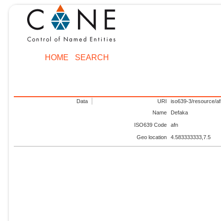
HOME
SEARCH
Data
URI
iso639-3/resource/a
Name
Defaka
ISO639 Code
afn
Geo location
4.583333333,7.5