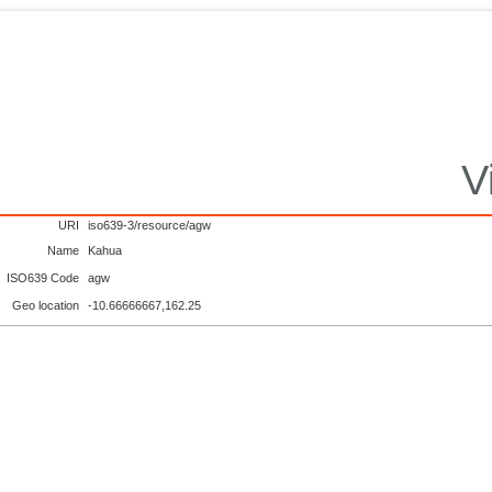
V
URI
iso639-3/resource/agw
Name
Kahua
ISO639 Code
agw
Geo location
-10.66666667,162.25