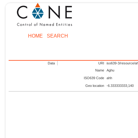
HOME
SEARCH
Data
URI
iso639-3/resource/a
Name
Aghu
ISO639 Code
ahh
Geo location
-6.333333333,140