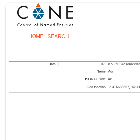
HOME
SEARCH
Data
URI
iso639-3/resource/ai
Name
Agi
ISO639 Code
aif
Geo location
-3.416666667,142.4