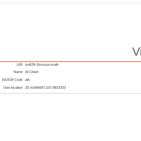
V
URI
iso639-3/resource/aih
Name
Ai-Cham
ISO639 Code
aih
Geo location
25.41666667,107.8833333