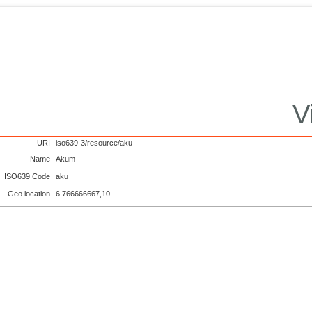
V
URI
iso639-3/resource/aku
Name
Akum
ISO639 Code
aku
Geo location
6.766666667,10