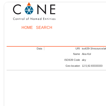
HOME
SEARCH
Data
URI
iso639-3/resource/a
Name
Aka-Kol
ISO639 Code
aky
Geo location
12.5,92.83333333