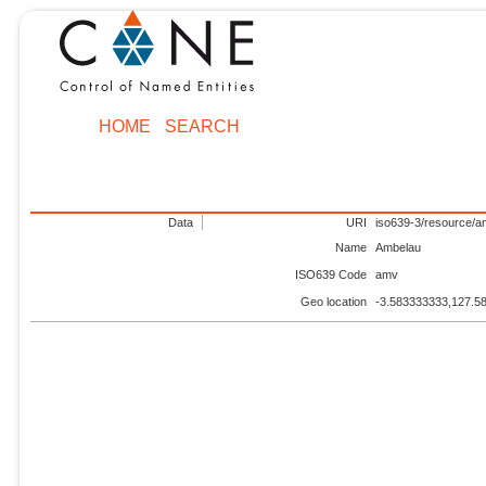
HOME
SEARCH
Data
URI
iso639-3/resource/
Name
Ambelau
ISO639 Code
amv
Geo location
-3.583333333,127.5