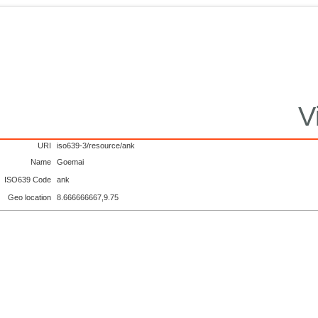
V
URI
iso639-3/resource/ank
Name
Goemai
ISO639 Code
ank
Geo location
8.666666667,9.75