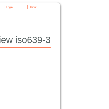
Login
About
iew iso639-3