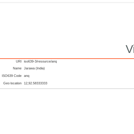
V
URI
iso639-3/resource/anq
Name
Jarawa (India)
ISO639 Code
anq
Geo location
12,92.58333333