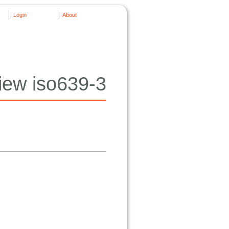
Login
About
iew iso639-3