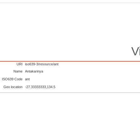
V
URI
iso639-3/resource/ant
Name
Antakarinya
ISO639 Code
ant
Geo location
-27.33333333,134.5