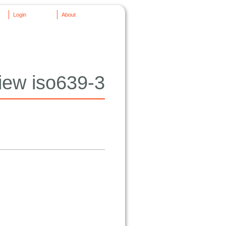
Login
About
iew iso639-3