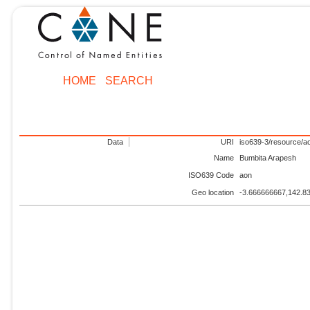
HOME
SEARCH
Data
URI
iso639-3/resource/a
Name
Bumbita Arapesh
ISO639 Code
aon
Geo location
-3.666666667,142.8