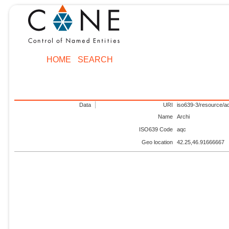
HOME
SEARCH
Data
URI
iso639-3/resource/a
Name
Archi
ISO639 Code
aqc
Geo location
42.25,46.91666667