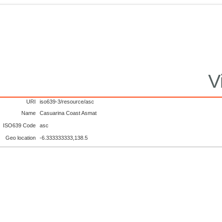
V
URI
iso639-3/resource/asc
Name
Casuarina Coast Asmat
ISO639 Code
asc
Geo location
-6.333333333,138.5