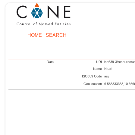
HOME
SEARCH
Data
URI
iso639-3/resource/as
Name
Nsari
ISO639 Code
asj
Geo location
6.583333333,10.666