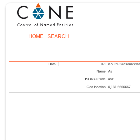
HOME
SEARCH
Data
URI
iso639-3/resource/a
Name
As
ISO639 Code
asz
Geo location
0,131.6666667