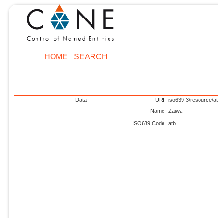
HOME
SEARCH
Data
URI
iso639-3/resource/a
Name
Zaiwa
ISO639 Code
atb