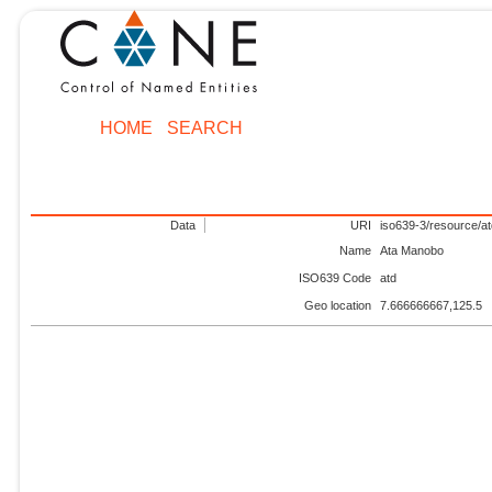
HOME
SEARCH
Data
URI
iso639-3/resource/a
Name
Ata Manobo
ISO639 Code
atd
Geo location
7.666666667,125.5