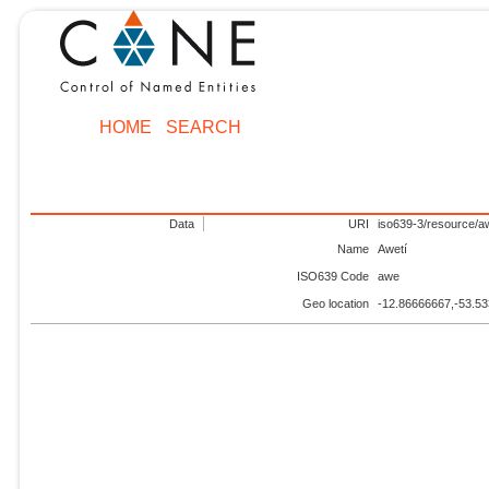
HOME
SEARCH
Data
URI
iso639-3/resource/a
Name
Awetí
ISO639 Code
awe
Geo location
-12.86666667,-53.5