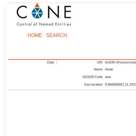
HOME
SEARCH
Data
URI
iso639-3/resource/a
Name
Awak
ISO639 Code
awo
Geo location
9.866666667,11.333