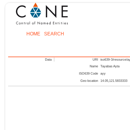
HOME
SEARCH
Data
URI
iso639-3/resource/a
Name
Tayabas Ayta
ISO639 Code
ayy
Geo location
14.05,121.5833333