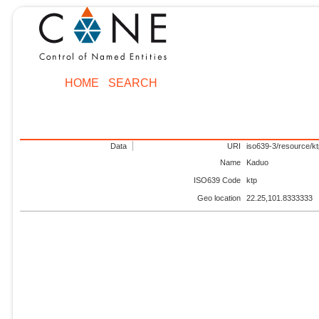
HOME
SEARCH
Data
URI
iso639-3/resource/k
Name
Kaduo
ISO639 Code
ktp
Geo location
22.25,101.8333333