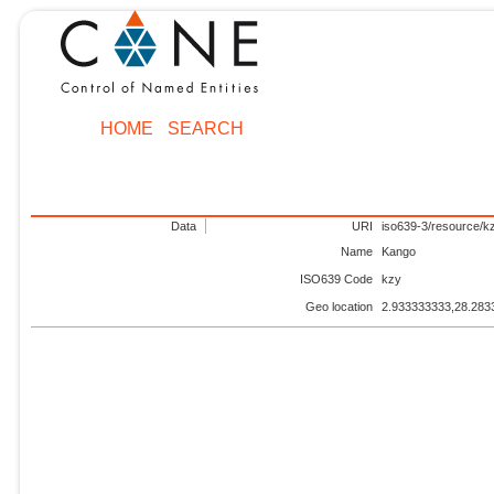
HOME
SEARCH
Data
URI
iso639-3/resource/k
Name
Kango
ISO639 Code
kzy
Geo location
2.933333333,28.283