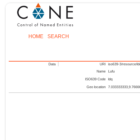
HOME
SEARCH
Data
URI
iso639-3/resource/ld
Name
Lufu
ISO639 Code
ldq
Geo location
7.033333333,9.7666