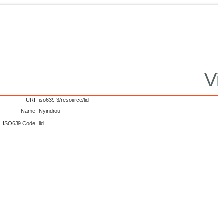
V
URI
iso639-3/resource/lid
Name
Nyindrou
ISO639 Code
lid