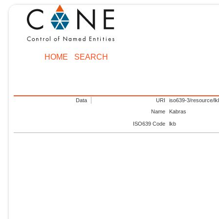
HOME
SEARCH
Data
URI
iso639-3/resource/lk
Name
Kabras
ISO639 Code
lkb