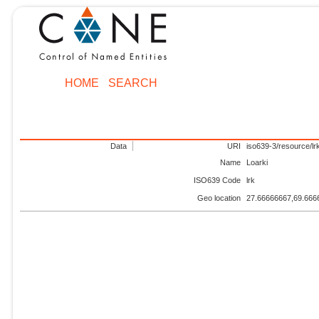
HOME
SEARCH
Data
URI
iso639-3/resource/lr
Name
Loarki
ISO639 Code
lrk
Geo location
27.66666667,69.666