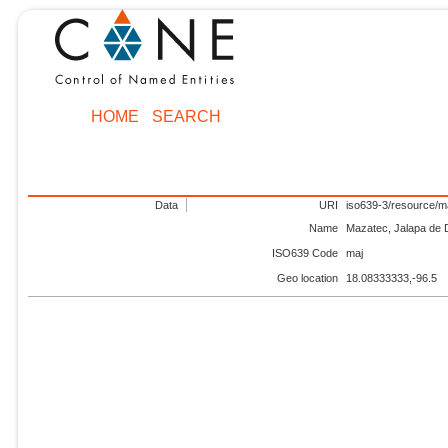
HOME
SEARCH
Data
URI
iso639-3/resource/m
Name
Mazatec, Jalapa de 
ISO639 Code
maj
Geo location
18.08333333,-96.5