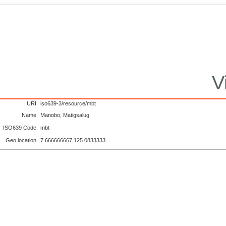
V
URI
iso639-3/resource/mbt
Name
Manobo, Matigsalug
ISO639 Code
mbt
Geo location
7.666666667,125.0833333