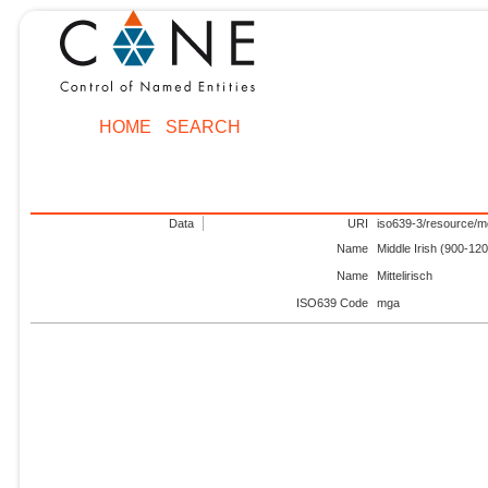
HOME
SEARCH
Data
URI
iso639-3/resource/
Name
Middle Irish (900-12
Name
Mittelirisch
ISO639 Code
mga