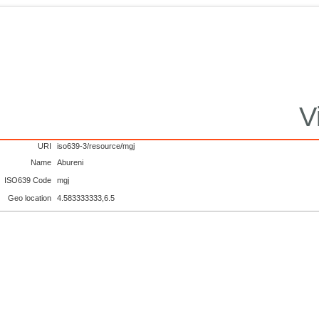
V
URI
iso639-3/resource/mgj
Name
Abureni
ISO639 Code
mgj
Geo location
4.583333333,6.5