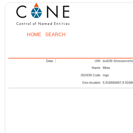
HOME
SEARCH
Data
URI
iso639-3/resource/
Name
Meta
ISO639 Code
mgo
Geo location
5.916666667,9.9166