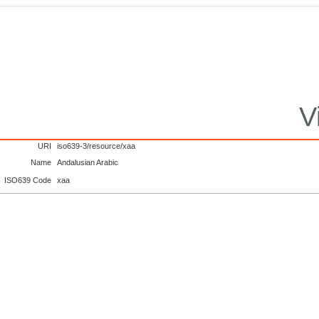
V
URI
iso639-3/resource/xaa
Name
Andalusian Arabic
ISO639 Code
xaa