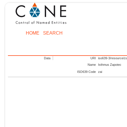
HOME
SEARCH
Data
URI
iso639-3/resource/za
Name
Isthmus Zapotec
ISO639 Code
zai