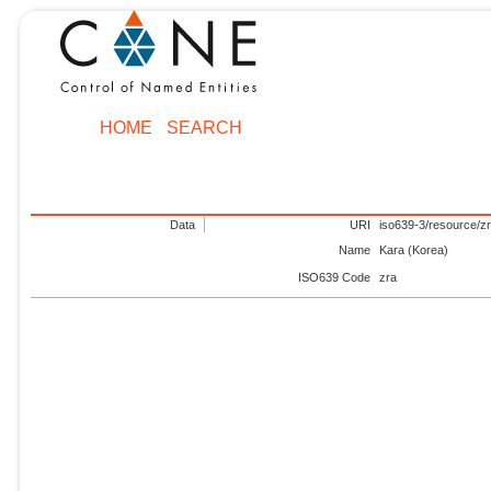
HOME
SEARCH
Data
URI
iso639-3/resource/z
Name
Kara (Korea)
ISO639 Code
zra