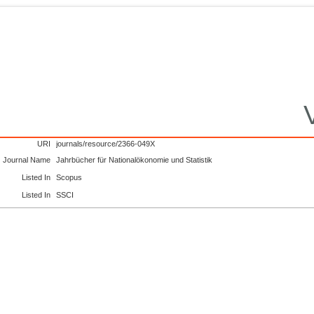
URI
journals/resource/2366-049X
Journal Name
Jahrbücher für Nationalökonomie und Statistik
Listed In
Scopus
Listed In
SSCI