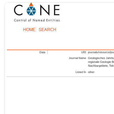
HOME
SEARCH
Data
URI
journals/resource/jo
Journal Name
Geologisches Jahrbu
regionale Geologie 
Nachbargebiete, Tekto
Listed In
other