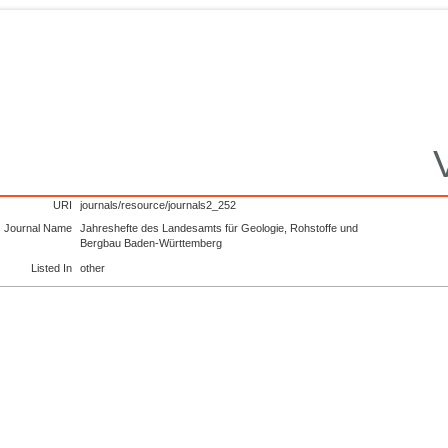
URI
journals/resource/journals2_252
Journal Name
Jahreshefte des Landesamts für Geologie, Rohstoffe und
Bergbau Baden-Württemberg
Listed In
other