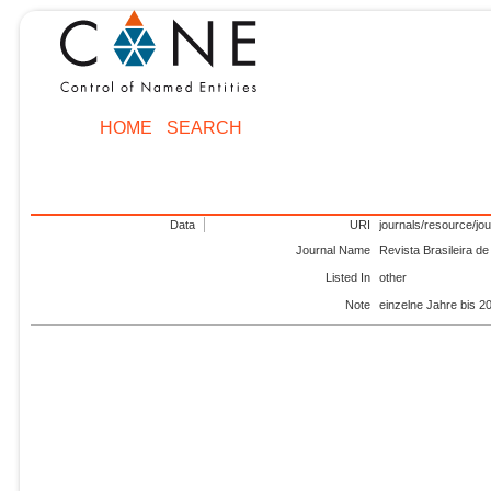
HOME
SEARCH
Data
URI
journals/resource/jo
Journal Name
Revista Brasileira d
Listed In
other
Note
einzelne Jahre bis 2