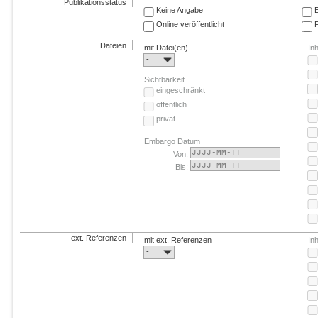
Publikationsstatus
Keine Angabe
E
Online veröffentlicht
F
Dateien
mit Datei(en)
In
-
Sichtbarkeit
eingeschränkt
öffentlich
privat
Embargo Datum
Von:
Bis:
ext. Referenzen
mit ext. Referenzen
In
-