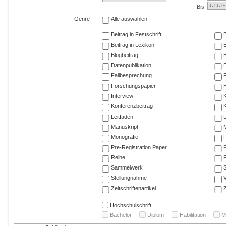
Bis:
Genre
Alle auswählen
Beitrag in Festschrift
B
Beitrag in Lexikon
B
Blogbeitrag
Datenpublikation
E
Fallbesprechung
F
Forschungspapier
Interview
Konferenzbeitrag
K
Leitfaden
Manuskript
M
Monografie
P
Pre-Registration Paper
P
Reihe
R
Sammelwerk
Stellungnahme
V
Zeitschriftenartikel
Z
Hochschulschrift
Bachelor
Diplom
Habilitation
M