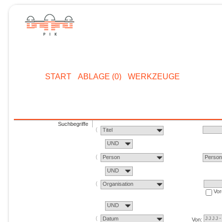
START
ABLAGE (0)
WERKZEUGE
Suchbegriffe
Titel
UND
Person
Perso
UND
Organisation
Vor
UND
Datum
Von: