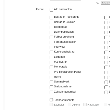
Bis:
Genre
Alle auswählen
Beitrag in Festschrift
B
Beitrag in Lexikon
B
Blogbeitrag
Datenpublikation
E
Fallbesprechung
F
Forschungspapier
Interview
Konferenzbeitrag
K
Leitfaden
Manuskript
M
Monografie
P
Pre-Registration Paper
P
Reihe
R
Sammelwerk
Stellungnahme
V
Zeitschriftenartikel
Z
Hochschulschrift
Bachelor
Diplom
Habilitation
M