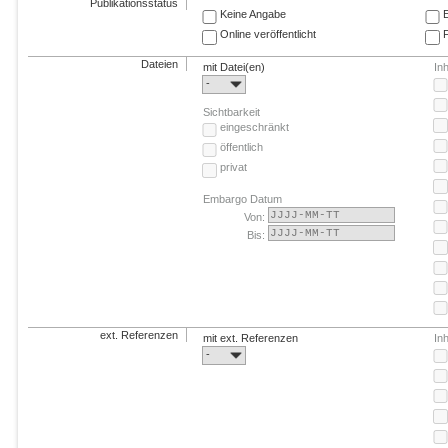
Publikationsstatus
Keine Angabe
E
Online veröffentlicht
F
Dateien
mit Datei(en)
In
-
Sichtbarkeit
eingeschränkt
öffentlich
privat
Embargo Datum
Von:
Bis:
ext. Referenzen
mit ext. Referenzen
In
-