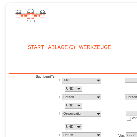
START
ABLAGE (0)
WERKZEUGE
Suchbegriffe
Titel
UND
Person
Perso
UND
Organisation
Vor
UND
Datum
Von: