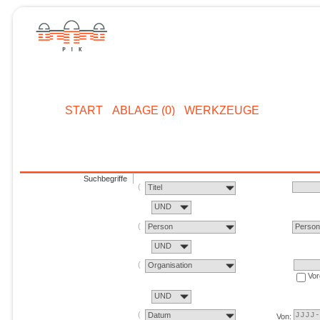
START
ABLAGE (0)
WERKZEUGE
Suchbegriffe
Titel
UND
Person
Perso
UND
Organisation
Vor
UND
Datum
Von: