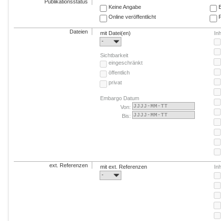
Publikationsstatus
Keine Angabe
E
Online veröffentlicht
F
Dateien
mit Datei(en)
In
-
Sichtbarkeit
eingeschränkt
öffentlich
privat
Embargo Datum
Von:
Bis:
ext. Referenzen
mit ext. Referenzen
In
-