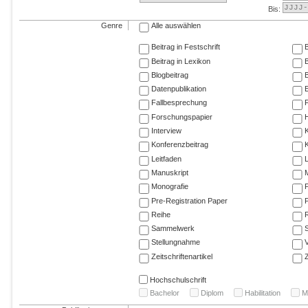
Bis:
Genre
Alle auswählen
Beitrag in Festschrift
B
Beitrag in Lexikon
B
Blogbeitrag
Datenpublikation
E
Fallbesprechung
F
Forschungspapier
Interview
Konferenzbeitrag
K
Leitfaden
Manuskript
M
Monografie
P
Pre-Registration Paper
P
Reihe
R
Sammelwerk
Stellungnahme
V
Zeitschriftenartikel
Z
Hochschulschrift
Bachelor
Diplom
Habilitation
M