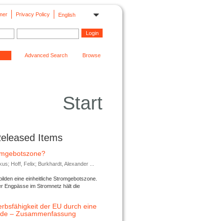
mer
Privacy Policy
English
Advanced Search
Browse
Start
Released Items
romgebotszone?
; Hoff, Felix; Burkhardt, Alexander ...
lden eine einheitliche Stromgebotszone.
er Engpässe im Stromnetz hält die
rbsfähigkeit der EU durch eine
ende – Zusammenfassung