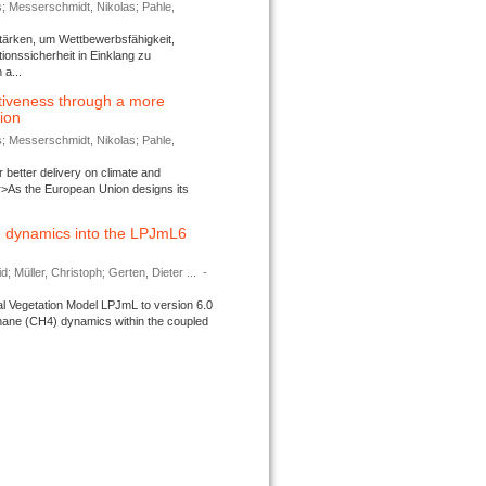
s; Messerschmidt, Nikolas; Pahle,
tärken, um Wettbewerbsfähigkeit,
ionssicherheit in Einklang zu
a...
tiveness through a more
tion
s; Messerschmidt, Nikolas; Pahle,
better delivery on climate and
>As the European Union designs its
 dynamics into the LPJmL6
d; Müller, Christoph; Gerten, Dieter ...
-
l Vegetation Model LPJmL to version 6.0
thane (CH4) dynamics within the coupled