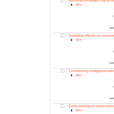
Recurrence-based characteri
Mehr
ext
Sampling effects on recurren
Mehr
ext
Evolutionary multigame with
Mehr
ext
Early warning of noise-induc
Mehr