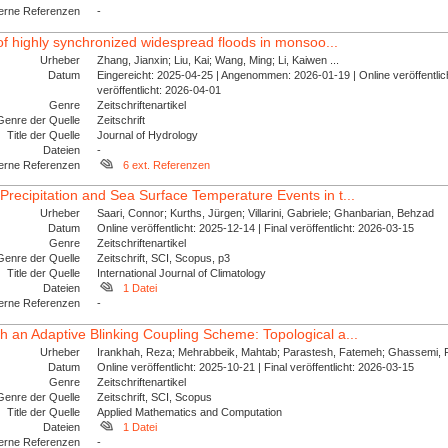
erne Referenzen
-
l of highly synchronized widespread floods in monsoo...
Urheber
Zhang, Jianxin; Liu, Kai; Wang, Ming; Li, Kaiwen ...
Datum
Eingereicht: 2025-04-25 | Angenommen: 2026-01-19 | Online veröffentlich
veröffentlicht: 2026-04-01
Genre
Zeitschriftenartikel
Genre der Quelle
Zeitschrift
Title der Quelle
Journal of Hydrology
Dateien
-
erne Referenzen
6 ext. Referenzen
Precipitation and Sea Surface Temperature Events in t...
Urheber
Saari, Connor; Kurths, Jürgen; Villarini, Gabriele; Ghanbarian, Behzad
Datum
Online veröffentlicht: 2025-12-14 | Final veröffentlicht: 2026-03-15
Genre
Zeitschriftenartikel
Genre der Quelle
Zeitschrift, SCI, Scopus, p3
Title der Quelle
International Journal of Climatology
Dateien
1 Datei
erne Referenzen
-
h an Adaptive Blinking Coupling Scheme: Topological a...
Urheber
Irankhah, Reza; Mehrabbeik, Mahtab; Parastesh, Fatemeh; Ghassemi, F
Datum
Online veröffentlicht: 2025-10-21 | Final veröffentlicht: 2026-03-15
Genre
Zeitschriftenartikel
Genre der Quelle
Zeitschrift, SCI, Scopus
Title der Quelle
Applied Mathematics and Computation
Dateien
1 Datei
erne Referenzen
-