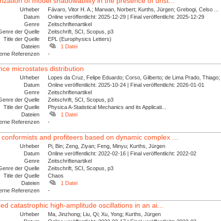
zation of model shadowability in the presence of unst...
Urheber
Fávaro, Vitor H. A.; Marwan, Norbert; Kurths, Jürgen; Grebogi, Celso ...
Datum
Online veröffentlicht: 2025-12-29 | Final veröffentlicht: 2025-12-29
Genre
Zeitschriftenartikel
Genre der Quelle
Zeitschrift, SCI, Scopus, p3
Title der Quelle
EPL (Europhysics Letters)
Dateien
1 Datei
erne Referenzen
-
ce microstates distribution
Urheber
Lopes da Cruz, Felipe Eduardo; Corso, Gilberto; de Lima Prado, Thiago; 
Datum
Online veröffentlicht: 2025-10-24 | Final veröffentlicht: 2026-01-01
Genre
Zeitschriftenartikel
Genre der Quelle
Zeitschrift, SCI, Scopus, p3
Title der Quelle
Physica A-Statistical Mechanics and its Applicati...
Dateien
1 Datei
erne Referenzen
-
 conformists and profiteers based on dynamic complex ...
Urheber
Pi, Bin; Zeng, Ziyan; Feng, Minyu; Kurths, Jürgen
Datum
Online veröffentlicht: 2022-02-16 | Final veröffentlicht: 2022-02
Genre
Zeitschriftenartikel
Genre der Quelle
Zeitschrift, SCI, Scopus, p3
Title der Quelle
Chaos
Dateien
1 Datei
erne Referenzen
-
ed catastrophic high-amplitude oscillations in an ai...
Urheber
Ma, Jinzhong; Liu, Qi; Xu, Yong; Kurths, Jürgen