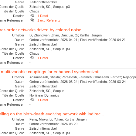
Genre
Zeitschriftenartikel
Genre der Quelle
Zeitschrift, SCI, Scopus, p3
Title der Quelle
Chaos
Dateien
1 Datei
erne Referenzen
1 ext. Referenz
her-order networks driven by colored noise
Urheber
Bi, Zhongwen; Zhao, Dan; Liu, Qi; Kurths, Jürgen ...
Datum
Online veröffentlicht: 2026-04-21 | Final veröffentlicht: 2026-04-21
Genre
Zeitschriftenartikel
Genre der Quelle
Zeitschrift, SCI, Scopus, p3
Title der Quelle
Chaos
Dateien
1 Datei
erne Referenzen
-
 multi-variable couplings for enhanced synchronizati...
Urheber
Ansarinasab, Sheida; Parastesh, Fatemeh; Ghassemi, Farnaz; Rajagopal
Datum
Online veröffentlicht: 2026-03-24 | Final veröffentlicht: 2026-03-24
Genre
Zeitschriftenartikel
Genre der Quelle
Zeitschrift, SCI, Scopus
Title der Quelle
Nonlinear Dynamics
Dateien
1 Datei
erne Referenzen
-
ing on the birth-death evolving network with indirec...
Urheber
Feng, Minyu; Li, Yuhan; Kurths, Jürgen
Datum
Online veröffentlicht: 2026-03-29
Genre
Zeitschriftenartikel
Genre der Quelle
Zeitschrift, SCI, Scopus, p3