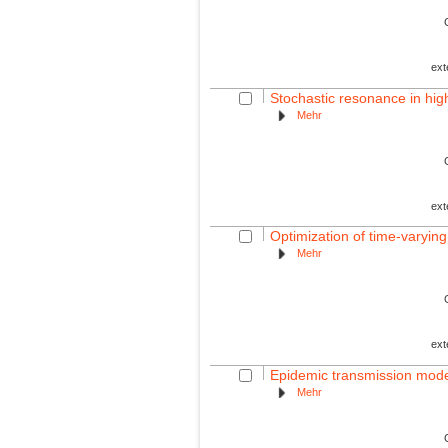
ext
Stochastic resonance in hig
Mehr
ext
Optimization of time-varying
Mehr
ext
Epidemic transmission modell
Mehr