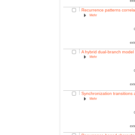
ext
Recurrence patterns correla
Mehr
ext
A hybrid dual-branch model 
Mehr
ext
Synchronization transitions
Mehr
ext