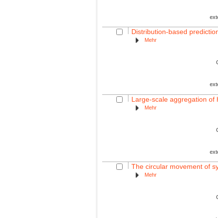
ext
Distribution-based predictio
Mehr
ext
Large-scale aggregation of
Mehr
ext
The circular movement of sy
Mehr