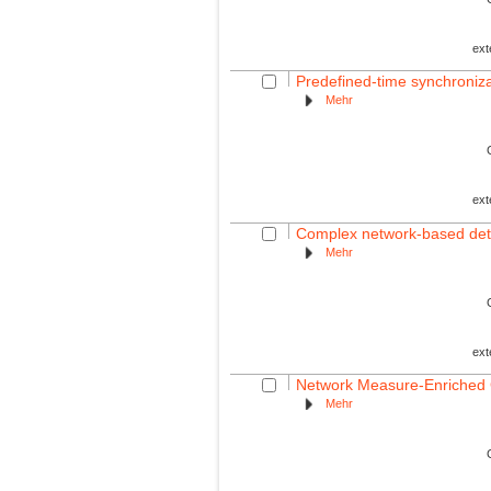
ext
Predefined-time synchroniza
Mehr
ext
Complex network-based detect
Mehr
ext
Network Measure-Enriched G
Mehr