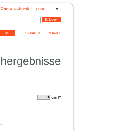
Datenschutzhinweis
Deutsch
Detailsuche
Browse
hergebnisse
von
47
t ...