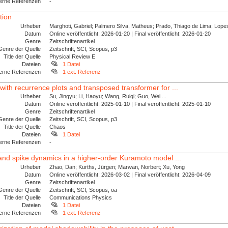
erne Referenzen
-
tion
Urheber
Marghoti, Gabriel; Palmero Silva, Matheus; Prado, Thiago de Lima; Lopes
Datum
Online veröffentlicht: 2026-01-20 | Final veröffentlicht: 2026-01-20
Genre
Zeitschriftenartikel
Genre der Quelle
Zeitschrift, SCI, Scopus, p3
Title der Quelle
Physical Review E
Dateien
1 Datei
erne Referenzen
1 ext. Referenz
with recurrence plots and transposed transformer for ...
Urheber
Su, Jingyu; Li, Haoyu; Wang, Ruiqi; Guo, Wei ...
Datum
Online veröffentlicht: 2025-01-10 | Final veröffentlicht: 2025-01-10
Genre
Zeitschriftenartikel
Genre der Quelle
Zeitschrift, SCI, Scopus, p3
Title der Quelle
Chaos
Dateien
1 Datei
erne Referenzen
-
 and spike dynamics in a higher-order Kuramoto model ...
Urheber
Zhao, Dan; Kurths, Jürgen; Marwan, Norbert; Xu, Yong
Datum
Online veröffentlicht: 2026-03-02 | Final veröffentlicht: 2026-04-09
Genre
Zeitschriftenartikel
Genre der Quelle
Zeitschrift, SCI, Scopus, oa
Title der Quelle
Communications Physics
Dateien
1 Datei
erne Referenzen
1 ext. Referenz