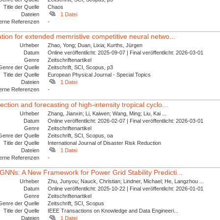
Title der Quelle
Chaos
Dateien
1 Datei
erne Referenzen
-
tion for extended memristive competitive neural netwo...
Urheber
Zhao, Yong; Duan, Lixia; Kurths, Jürgen
Datum
Online veröffentlicht: 2025-09-07 | Final veröffentlicht: 2026-03-01
Genre
Zeitschriftenartikel
Genre der Quelle
Zeitschrift, SCI, Scopus, p3
Title der Quelle
European Physical Journal - Special Topics
Dateien
1 Datei
erne Referenzen
-
ion and forecasting of high-intensity tropical cyclo...
Urheber
Zhang, Jianxin; Li, Kaiwen; Wang, Ming; Liu, Kai ...
Datum
Online veröffentlicht: 2026-02-07 | Final veröffentlicht: 2026-03-01
Genre
Zeitschriftenartikel
Genre der Quelle
Zeitschrift, SCI, Scopus, oa
Title der Quelle
International Journal of Disaster Risk Reduction
Dateien
1 Datei
erne Referenzen
-
NNs: A New Framework for Power Grid Stability Predicti...
Urheber
Zhu, Junyou; Nauck, Christian; Lindner, Michael; He, Langzhou ...
Datum
Online veröffentlicht: 2025-10-22 | Final veröffentlicht: 2026-01-01
Genre
Zeitschriftenartikel
Genre der Quelle
Zeitschrift, SCI, Scopus
Title der Quelle
IEEE Transactions on Knowledge and Data Engineeri...
Dateien
1 Datei