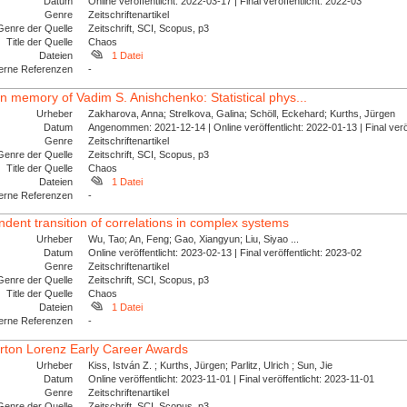
Datum
Online veröffentlicht: 2022-03-17 | Final veröffentlicht: 2022-03
Genre
Zeitschriftenartikel
Genre der Quelle
Zeitschrift, SCI, Scopus, p3
Title der Quelle
Chaos
Dateien
1 Datei
erne Referenzen
-
 In memory of Vadim S. Anishchenko: Statistical phys...
Urheber
Zakharova, Anna; Strelkova, Galina; Schöll, Eckehard; Kurths, Jürgen
Datum
Angenommen: 2021-12-14 | Online veröffentlicht: 2022-01-13 | Final ver
Genre
Zeitschriftenartikel
Genre der Quelle
Zeitschrift, SCI, Scopus, p3
Title der Quelle
Chaos
Dateien
1 Datei
erne Referenzen
-
dent transition of correlations in complex systems
Urheber
Wu, Tao; An, Feng; Gao, Xiangyun; Liu, Siyao ...
Datum
Online veröffentlicht: 2023-02-13 | Final veröffentlicht: 2023-02
Genre
Zeitschriftenartikel
Genre der Quelle
Zeitschrift, SCI, Scopus, p3
Title der Quelle
Chaos
Dateien
1 Datei
erne Referenzen
-
rton Lorenz Early Career Awards
Urheber
Kiss, István Z. ; Kurths, Jürgen; Parlitz, Ulrich ; Sun, Jie
Datum
Online veröffentlicht: 2023-11-01 | Final veröffentlicht: 2023-11-01
Genre
Zeitschriftenartikel
Genre der Quelle
Zeitschrift, SCI, Scopus, p3