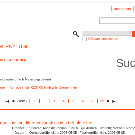
Impressum
Volltexte einbeziehen
WERKZEUGE
Suc
ORT
AKTIONEN
end sortiert nach Änderungsdatum)
rage
Abfrage in die REST-Schnittstelle übernehmen
Zurück
1
2
3
4
5
6
7
Vor
eractions on different variables in a turbulent the...
Urheber
Srivatsa, Aneesh; Tandon , Shruti; Biju, Andrea Elizabeth; Marwan, Norber
Datum
Online veröffentlicht: 2026-05-05 | Final veröffentlicht: 2026-05-05