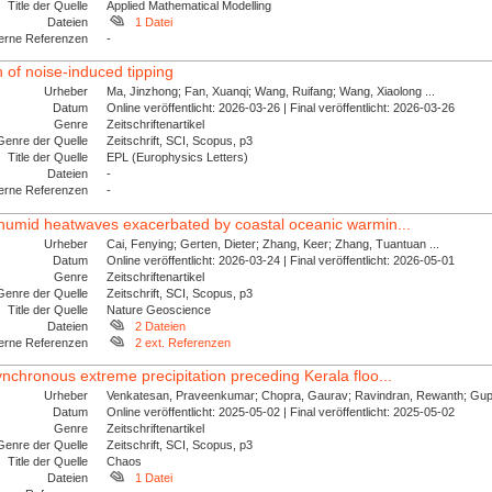
Title der Quelle
Applied Mathematical Modelling
Dateien
1 Datei
erne Referenzen
-
n of noise-induced tipping
Urheber
Ma, Jinzhong; Fan, Xuanqi; Wang, Ruifang; Wang, Xiaolong ...
Datum
Online veröffentlicht: 2026-03-26 | Final veröffentlicht: 2026-03-26
Genre
Zeitschriftenartikel
Genre der Quelle
Zeitschrift, SCI, Scopus, p3
Title der Quelle
EPL (Europhysics Letters)
Dateien
-
erne Referenzen
-
 humid heatwaves exacerbated by coastal oceanic warmin...
Urheber
Cai, Fenying; Gerten, Dieter; Zhang, Keer; Zhang, Tuantuan ...
Datum
Online veröffentlicht: 2026-03-24 | Final veröffentlicht: 2026-05-01
Genre
Zeitschriftenartikel
Genre der Quelle
Zeitschrift, SCI, Scopus, p3
Title der Quelle
Nature Geoscience
Dateien
2 Dateien
erne Referenzen
2 ext. Referenzen
nchronous extreme precipitation preceding Kerala floo...
Urheber
Venkatesan, Praveenkumar; Chopra, Gaurav; Ravindran, Rewanth; Gupt
Datum
Online veröffentlicht: 2025-05-02 | Final veröffentlicht: 2025-05-02
Genre
Zeitschriftenartikel
Genre der Quelle
Zeitschrift, SCI, Scopus, p3
Title der Quelle
Chaos
Dateien
1 Datei