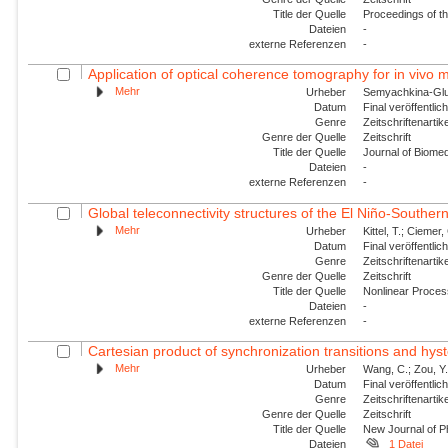
Title der Quelle
Proceedings of t
Dateien
-
externe Referenzen
-
Application of optical coherence tomography for in vivo m
Mehr
Urheber
Semyachkina-Glush
Datum
Final veröffentli
Genre
Zeitschriftenartik
Genre der Quelle
Zeitschrift
Title der Quelle
Journal of Biomed
Dateien
-
externe Referenzen
-
Global teleconnectivity structures of the El Niño-Southern
Mehr
Urheber
Kittel, T.; Ciemer, 
Datum
Final veröffentli
Genre
Zeitschriftenartik
Genre der Quelle
Zeitschrift
Title der Quelle
Nonlinear Proce
Dateien
-
externe Referenzen
-
Cartesian product of synchronization transitions and hyst
Mehr
Urheber
Wang, C.; Zou, Y.
Datum
Final veröffentli
Genre
Zeitschriftenartik
Genre der Quelle
Zeitschrift
Title der Quelle
New Journal of P
Dateien
1 Datei