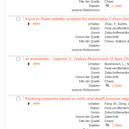
Title der Quelle
Chaos
Dateien
1 Datei
externe Referenzen
-
Input-to-State stability analysis for memristive Cohen-Gr
Mehr
Urheber
Zhao, Y.; Kurths,
Datum
Final veröffentli
Genre
Zeitschriftenartik
Genre der Quelle
Zeitschrift
Title der Quelle
Chaos, Solitons &
Dateien
-
externe Referenzen
-
In memoriam - Valentin S. (Valya) Afraimovich (2 April 1
Mehr
Urheber
Bunimovich, L.; N
Datum
Final veröffentli
Genre
Zeitschriftenartik
Genre der Quelle
Zeitschrift
Title der Quelle
Chaos
Dateien
1 Datei
externe Referenzen
-
Evolving networks based on birth and death process regar
Mehr
Urheber
Feng, M.; Deng, L
Datum
Final veröffentli
Genre
Zeitschriftenartik
Genre der Quelle
Zeitschrift
Title der Quelle
Chaos
Dateien
1 Datei