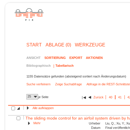
START
ABLAGE (0)
WERKZEUGE
ANSICHT
SORTIERUNG
EXPORT
AKTIONEN
Bibliographisch
Tabellarisch
1155 Datensätze gefunden (absteigend sortiert nach Änderungsdatum)
Suche verfeinern
Zeige Suchabfrage
Abfrage in die REST-Schnittst
25
je Seite
Zurück
40
41
4
Alle aufklappen
The sliding mode control for an airfoil system driven by 
Mehr
Urheber
Liu, Q.; Xu, Y.; X
Datum
Final veröffentli