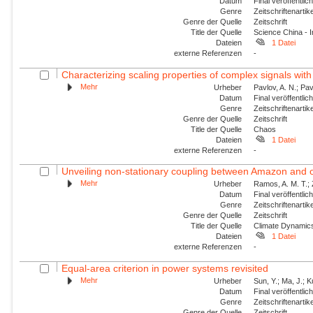
Datum
Final veröffentli
Genre
Zeitschriftenartik
Genre der Quelle
Zeitschrift
Title der Quelle
Science China - 
Dateien
1 Datei
externe Referenzen
-
Characterizing scaling properties of complex signals wit
Mehr
Urheber
Pavlov, A. N.; Pav
Datum
Final veröffentli
Genre
Zeitschriftenartik
Genre der Quelle
Zeitschrift
Title der Quelle
Chaos
Dateien
1 Datei
externe Referenzen
-
Unveiling non-stationary coupling between Amazon and o
Mehr
Urheber
Ramos, A. M. T.; Z
Datum
Final veröffentli
Genre
Zeitschriftenartik
Genre der Quelle
Zeitschrift
Title der Quelle
Climate Dynamic
Dateien
1 Datei
externe Referenzen
-
Equal-area criterion in power systems revisited
Mehr
Urheber
Sun, Y.; Ma, J.; 
Datum
Final veröffentli
Genre
Zeitschriftenartik
Genre der Quelle
Zeitschrift