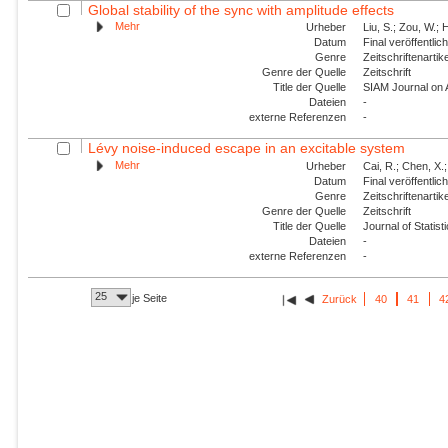
Global stability of the sync with amplitude effects
Mehr
Urheber
Liu, S.; Zou, W.; 
Datum
Final veröffentli
Genre
Zeitschriftenartik
Genre der Quelle
Zeitschrift
Title der Quelle
SIAM Journal on
Dateien
-
externe Referenzen
-
Lévy noise-induced escape in an excitable system
Mehr
Urheber
Cai, R.; Chen, X.;
Datum
Final veröffentli
Genre
Zeitschriftenartik
Genre der Quelle
Zeitschrift
Title der Quelle
Journal of Statis
Dateien
-
externe Referenzen
-
25
je Seite
Zurück
40
41
4