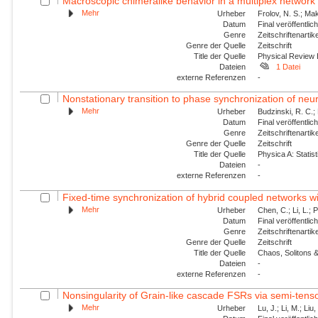
Macroscopic chimeralike behavior in a multiplex network
Mehr
Urheber
Frolov, N. S.; Mak
Datum
Final veröffentli
Genre
Zeitschriftenartik
Genre der Quelle
Zeitschrift
Title der Quelle
Physical Review
Dateien
1 Datei
externe Referenzen
-
Nonstationary transition to phase synchronization of neur
Mehr
Urheber
Budzinski, R. C.; 
Datum
Final veröffentli
Genre
Zeitschriftenartik
Genre der Quelle
Zeitschrift
Title der Quelle
Physica A: Statist
Dateien
-
externe Referenzen
-
Fixed-time synchronization of hybrid coupled networks wi
Mehr
Urheber
Chen, C.; Li, L.; 
Datum
Final veröffentli
Genre
Zeitschriftenartik
Genre der Quelle
Zeitschrift
Title der Quelle
Chaos, Solitons &
Dateien
-
externe Referenzen
-
Nonsingularity of Grain-like cascade FSRs via semi-tens
Mehr
Urheber
Lu, J.; Li, M.; Liu,