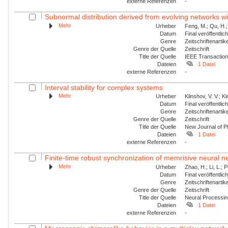
externe Referenzen
-
Subnormal distribution derived from evolving networks w
Mehr
Urheber
Feng, M.; Qu, H.;
Datum
Final veröffentli
Genre
Zeitschriftenartik
Genre der Quelle
Zeitschrift
Title der Quelle
IEEE Transaction
Dateien
1 Datei
externe Referenzen
-
Interval stability for complex systems
Mehr
Urheber
Klinshov, V. V.; Ki
Datum
Final veröffentli
Genre
Zeitschriftenartik
Genre der Quelle
Zeitschrift
Title der Quelle
New Journal of P
Dateien
1 Datei
externe Referenzen
-
Finite-time robust synchronization of memrisive neural n
Mehr
Urheber
Zhao, H.; Li, L.; 
Datum
Final veröffentli
Genre
Zeitschriftenartik
Genre der Quelle
Zeitschrift
Title der Quelle
Neural Processin
Dateien
1 Datei
externe Referenzen
-