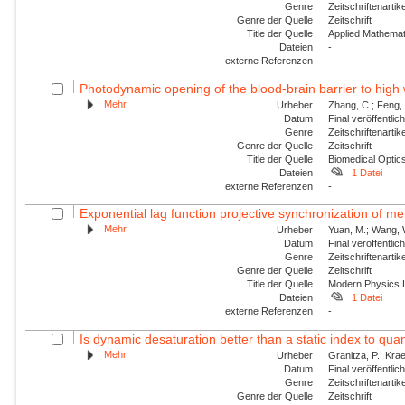
Genre
Zeitschriftenartik
Genre der Quelle
Zeitschrift
Title der Quelle
Applied Mathemat
Dateien
-
externe Referenzen
-
Photodynamic opening of the blood-brain barrier to high 
Mehr
Urheber
Zhang, C.; Feng, 
Datum
Final veröffentli
Genre
Zeitschriftenartik
Genre der Quelle
Zeitschrift
Title der Quelle
Biomedical Optic
Dateien
1 Datei
externe Referenzen
-
Exponential lag function projective synchronization of me
Mehr
Urheber
Yuan, M.; Wang, W.
Datum
Final veröffentli
Genre
Zeitschriftenartik
Genre der Quelle
Zeitschrift
Title der Quelle
Modern Physics L
Dateien
1 Datei
externe Referenzen
-
Is dynamic desaturation better than a static index to quanti
Mehr
Urheber
Granitza, P.; Krae
Datum
Final veröffentli
Genre
Zeitschriftenartik
Genre der Quelle
Zeitschrift