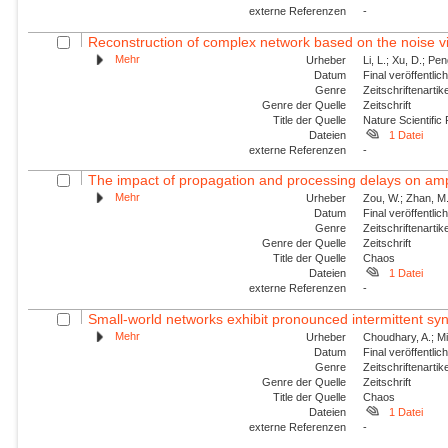
externe Referenzen
-
Reconstruction of complex network based on the noise v
Mehr
Urheber
Li, L.; Xu, D.; Pe
Datum
Final veröffentli
Genre
Zeitschriftenartik
Genre der Quelle
Zeitschrift
Title der Quelle
Nature Scientific
Dateien
1 Datei
externe Referenzen
-
The impact of propagation and processing delays on ampl
Mehr
Urheber
Zou, W.; Zhan, M.
Datum
Final veröffentli
Genre
Zeitschriftenartik
Genre der Quelle
Zeitschrift
Title der Quelle
Chaos
Dateien
1 Datei
externe Referenzen
-
Small-world networks exhibit pronounced intermittent sy
Mehr
Urheber
Choudhary, A.; Mit
Datum
Final veröffentli
Genre
Zeitschriftenartik
Genre der Quelle
Zeitschrift
Title der Quelle
Chaos
Dateien
1 Datei
externe Referenzen
-